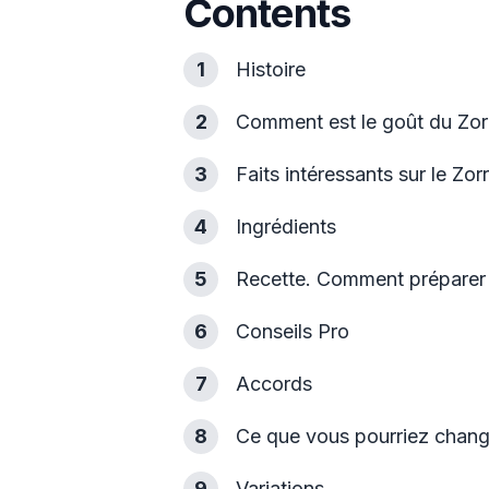
Contents
1
Histoire
2
Comment est le goût du Zor
3
Faits intéressants sur le Zor
4
Ingrédients
5
Recette. Comment préparer 
6
Conseils Pro
7
Accords
8
Ce que vous pourriez chang
9
Variations