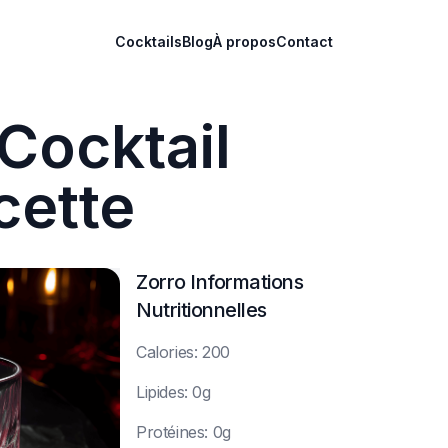
Cocktails
Blog
À propos
Contact
Cocktail
cette
Zorro
Informations
Nutritionnelles
C
alories: 200
L
ipides: 0g
P
rotéines: 0g