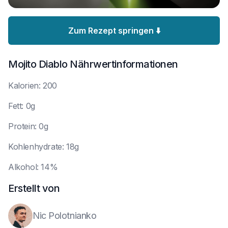
Zum Rezept springen ⬇️
Mojito Diablo
Nährwertinformationen
K
alorien: 200
F
ett: 0g
P
rotein: 0g
K
ohlenhydrate: 18g
A
lkohol: 14%
Erstellt von
Nic Polotnianko