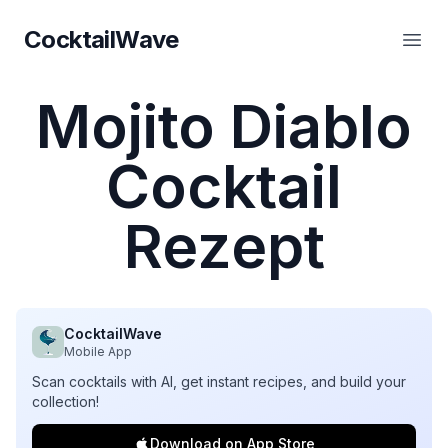
CocktailWave
CocktailWave
Haup
Mojito Diablo
Cocktail
Rezept
CocktailWave
Mobile App
Scan cocktails with AI, get instant recipes, and build your
collection!
Download on App Store