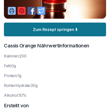
Zum Rezept springen ⬇️
Cassis Orange
Nährwertinformationen
K
alorien:200
F
ett:0g
P
rotein:1g
K
ohlenhydrate:30g
A
lkohol:10%
Erstellt von