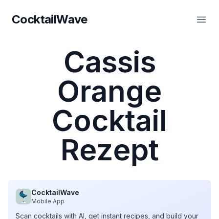
CocktailWave
CocktailWave
Haup
Cassis
Orange
Cocktail
Rezept
CocktailWave
Mobile App
Scan cocktails with AI, get instant recipes, and build your