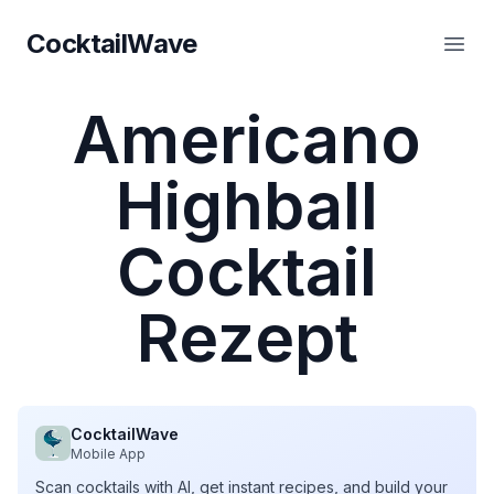
CocktailWave
CocktailWave
Haup
Americano
Highball
Cocktail
Rezept
CocktailWave
Mobile App
Scan cocktails with AI, get instant recipes, and build your