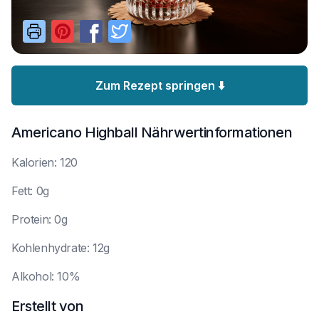
Zum Rezept springen ⬇️
Americano Highball
Nährwertinformationen
K
alorien: 120
F
ett: 0g
P
rotein: 0g
K
ohlenhydrate: 12g
A
lkohol: 10%
Erstellt von