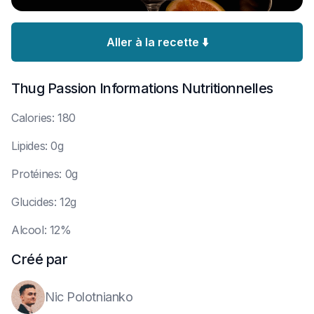
Aller à la recette ⬇️
Thug Passion
Informations Nutritionnelles
C
alories: 180
L
ipides: 0g
P
rotéines: 0g
G
lucides: 12g
A
lcool: 12%
Créé par
Nic Polotnianko