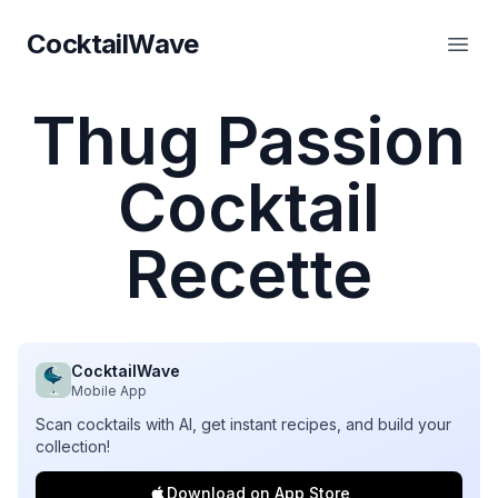
CocktailWave
CocktailWave
Ouvr
Thug Passion
Cocktail
Recette
CocktailWave
Mobile App
Scan cocktails with AI, get instant recipes, and build your
collection!
Download on App Store