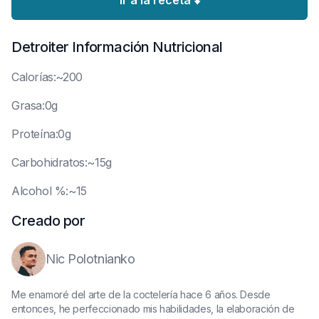
Ir a la receta ⬇️
Detroiter
Información Nutricional
C
alorías:~200
G
rasa:0g
P
roteína:0g
C
arbohidratos:~15g
A
lcohol %:~15
Creado por
Nic Polotnianko
Me enamoré del arte de la coctelería hace 6 años. Desde
entonces, he perfeccionado mis habilidades, la elaboración de