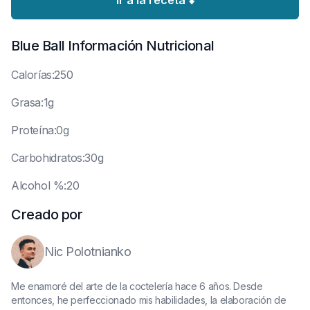
Ir a la receta ⬇️
Blue Ball
Información Nutricional
C
alorías:250
G
rasa:1g
P
roteína:0g
C
arbohidratos:30g
A
lcohol %:20
Creado por
Nic Polotnianko
Me enamoré del arte de la coctelería hace 6 años. Desde
entonces, he perfeccionado mis habilidades, la elaboración de