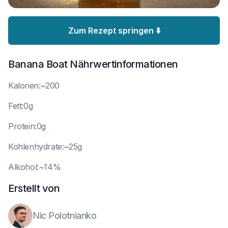
Zum Rezept springen ⬇️
Banana Boat
Nährwertinformationen
K
alorien:~200
F
ett:0g
P
rotein:0g
K
ohlenhydrate:~25g
A
lkohol:~14%
Erstellt von
Nic Polotnianko