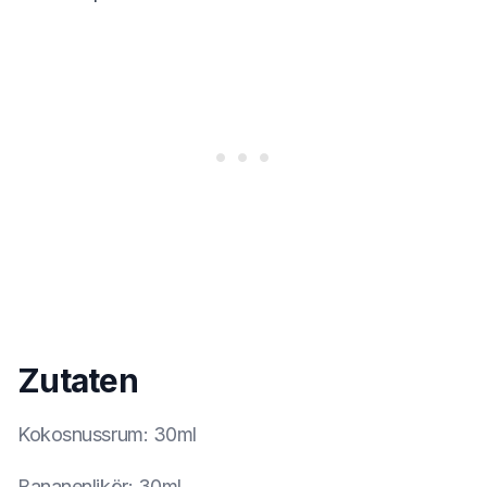
Zutaten
Kokosnussrum
:
30ml
Bananenlikör
:
30ml