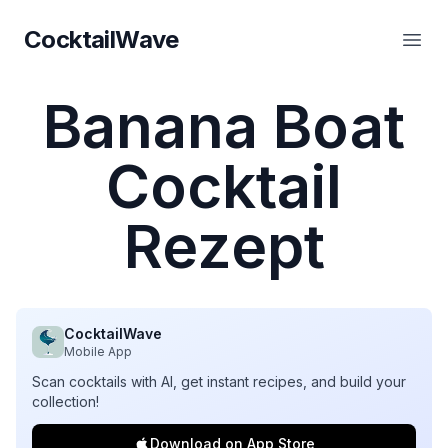
CocktailWave
CocktailWave
Haup
Banana Boat
Cocktail
Rezept
CocktailWave
Mobile App
Scan cocktails with AI, get instant recipes, and build your
collection!
Download on App Store