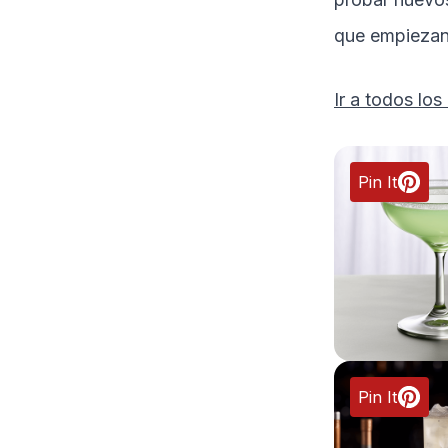
que empiezan
Ir a todos los 
Pin It
Pin It