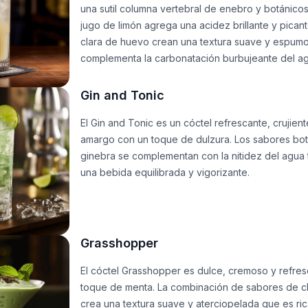
una sutil columna vertebral de enebro y botánicos
jugo de limón agrega una acidez brillante y picante
clara de huevo crean una textura suave y espum
complementa la carbonatación burbujeante del a
Gin and Tonic
El Gin and Tonic es un cóctel refrescante, crujien
amargo con un toque de dulzura. Los sabores bot
ginebra se complementan con la nitidez del agua 
una bebida equilibrada y vigorizante.
Grasshopper
El cóctel Grasshopper es dulce, cremoso y refre
toque de menta. La combinación de sabores de c
crea una textura suave y aterciopelada que es rica