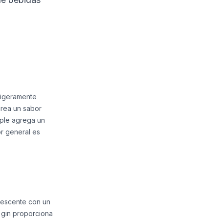
 ligeramente
crea un sabor
mple agrega un
or general es
rvescente con un
l gin proporciona