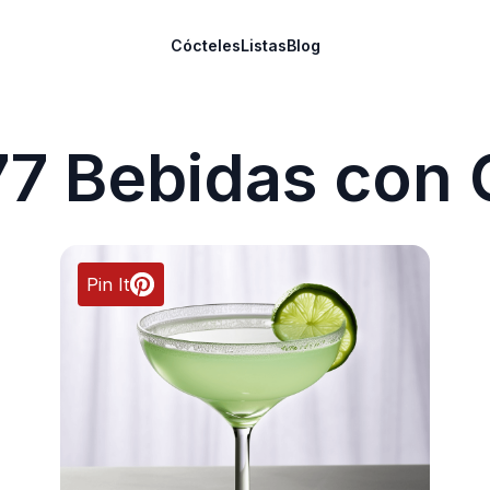
Cócteles
Listas
Blog
77 Bebidas con 
Pin It