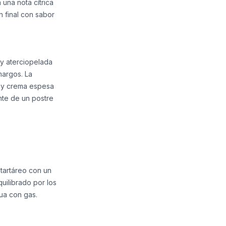
 una nota cítrica
n final con sabor
 y aterciopelada
margos. La
 y crema espesa
nte de un postre
 tartáreo con un
quilibrado por los
ua con gas.