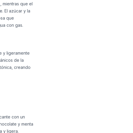
, mientras que el
. El azúcar y la
osa que
gua con gas.
te y ligeramente
ánicos de la
tónica, creando
scante con un
hocolate y menta
 y ligera.