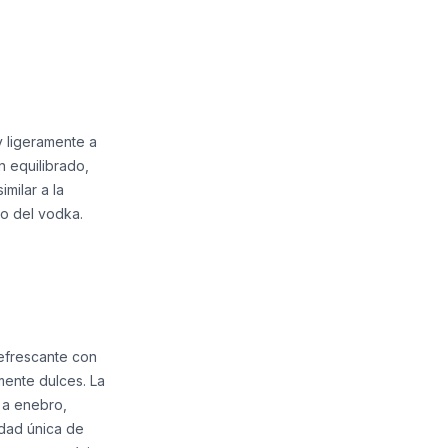
y ligeramente a
n equilibrado,
milar a la
o del vodka.
refrescante con
mente dulces. La
 a enebro,
idad única de