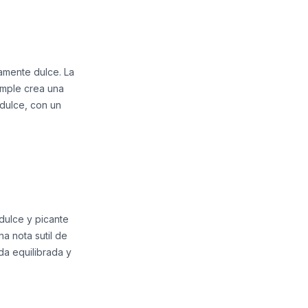
ramente dulce. La
imple crea una
dulce, con un
 dulce y picante
a nota sutil de
da equilibrada y