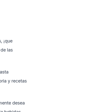
, ¡que
 de las
asta
ria y recetas
emente desea
de bebidas