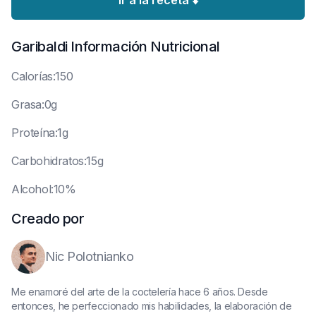
Ir a la receta ⬇️
Garibaldi
Información Nutricional
C
alorías:150
G
rasa:0g
P
roteína:1g
C
arbohidratos:15g
A
lcohol:10%
Creado por
Nic Polotnianko
Me enamoré del arte de la coctelería hace 6 años. Desde
entonces, he perfeccionado mis habilidades, la elaboración de