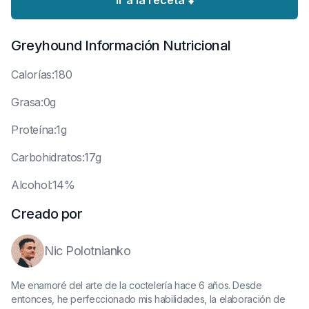
Ir a la receta ⬇️
Greyhound
Información Nutricional
C
alorías:180
G
rasa:0g
P
roteína:1g
C
arbohidratos:17g
A
lcohol:14%
Creado por
Nic Polotnianko
Me enamoré del arte de la coctelería hace 6 años. Desde
entonces, he perfeccionado mis habilidades, la elaboración de