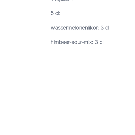
5 cl
:
wassermelonenlikör
:
3 cl
himbeer-sour-mix
:
3 cl