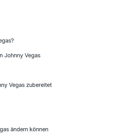
egas?
en Johnny Vegas
ny Vegas zubereitet
egas ändern können