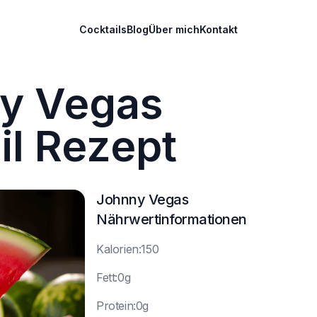
Cocktails
Blog
Über mich
Kontakt
y Vegas
il Rezept
Johnny Vegas
Nährwertinformationen
K
alorien:150
F
ett:0g
P
rotein:0g