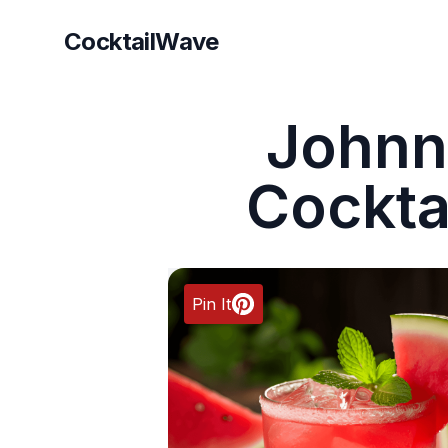
CocktailWave
CocktailWave
Johnn
Cockta
Pin It