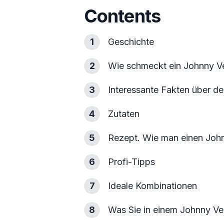
Contents
1
Geschichte
2
Wie schmeckt ein Johnny V
3
Interessante Fakten über d
4
Zutaten
5
Rezept. Wie man einen John
6
Profi-Tipps
7
Ideale Kombinationen
8
Was Sie in einem Johnny V