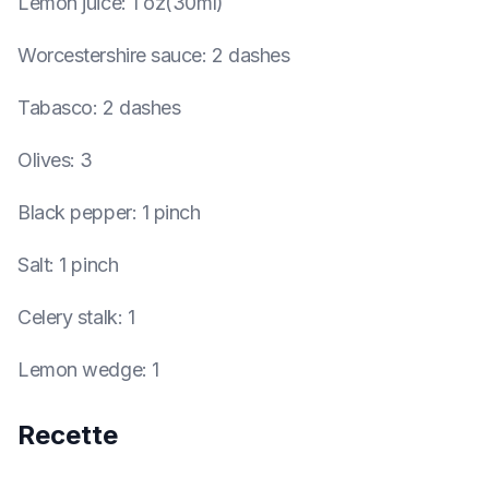
Lemon juice
:
1 oz(30ml)
Worcestershire sauce
:
2 dashes
Tabasco
:
2 dashes
Olives
:
3
Black pepper
:
1 pinch
Salt
:
1 pinch
Celery stalk
:
1
Lemon wedge
:
1
Recette