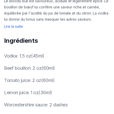
Le Bloody Bull est savoureux, acidulé et légèrement épicé. Le
bouillon de bœuf lui confère une saveur riche et carnée,
équilibrée par l'acidité du jus de tomate et du citron. La vodka
lui donne du tonus sans masquer les autres saveurs.
Lire la suite
Ingrédients
Vodka
:
1.5 oz(45ml)
Beef bouillon
:
2 oz(60ml)
Tomato juice
:
2 oz(60ml)
Lemon juice
:
1 oz(30ml)
Worcestershire sauce
:
2 dashes