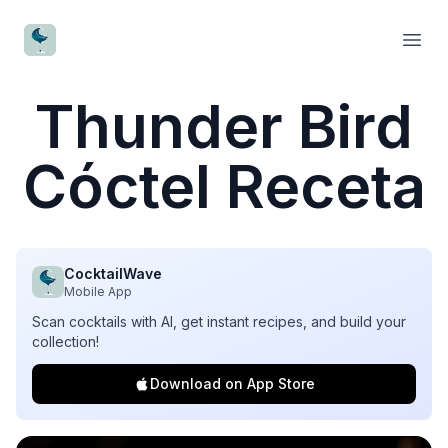
CocktailWave
Open
Thunder Bird
Cóctel Receta
CocktailWave
Mobile App
Scan cocktails with AI, get instant recipes, and build your
collection!
Download on App Store