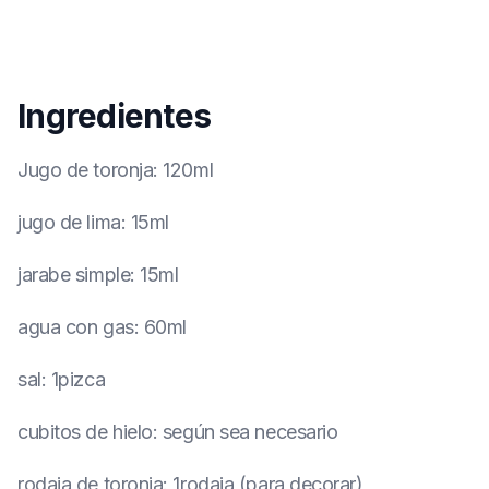
Ingredientes
Jugo de toronja
:
120ml
jugo de lima
:
15ml
jarabe simple
:
15ml
agua con gas
:
60ml
sal
:
1pizca
cubitos de hielo
:
según sea necesario
rodaja de toronja
:
1rodaja (para decorar)