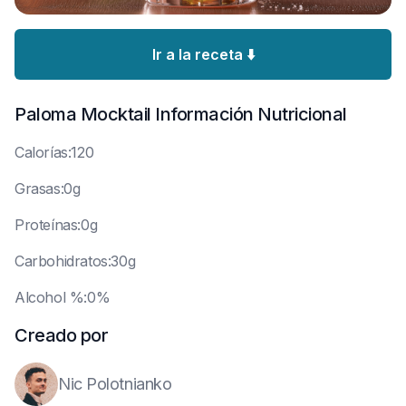
Ir a la receta ⬇️
Paloma Mocktail
Información Nutricional
C
alorías:120
G
rasas:0g
P
roteínas:0g
C
arbohidratos:30g
A
lcohol %:0%
Creado por
Nic Polotnianko