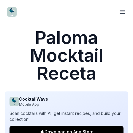
CocktailWave
Open
Paloma
Mocktail
Receta
CocktailWave
Mobile App
Scan cocktails with AI, get instant recipes, and build your
collection!
Download on App Store