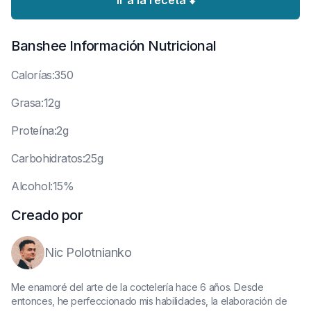
Ir a la receta ⬇️
Banshee
Información Nutricional
C
alorías:350
G
rasa:12g
P
roteína:2g
C
arbohidratos:25g
A
lcohol:15%
Creado por
Nic Polotnianko
Me enamoré del arte de la coctelería hace 6 años. Desde
entonces, he perfeccionado mis habilidades, la elaboración de