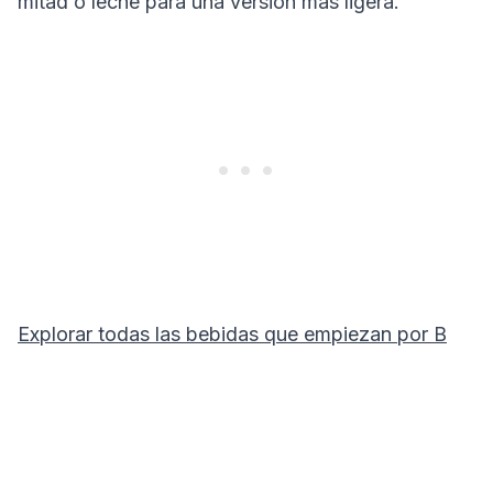
mitad o leche para una versión más ligera.
Explorar todas las bebidas que empiezan por
B