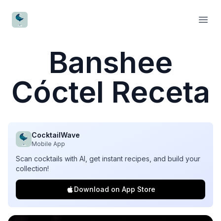
CocktailWave
Open
Banshee
Cóctel Receta
CocktailWave
Mobile App
Scan cocktails with AI, get instant recipes, and build your
collection!
Download on App Store