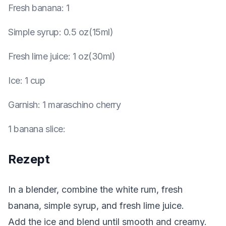
Fresh banana
:
1
Simple syrup
:
0.5 oz(15ml)
Fresh lime juice
:
1 oz(30ml)
Ice
:
1 cup
Garnish
:
1 maraschino cherry
1 banana slice
:
Rezept
In a blender, combine the white rum, fresh
banana, simple syrup, and fresh lime juice.
Add the ice and blend until smooth and creamy.