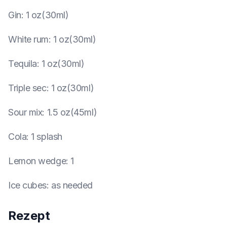
Gin
:
1 oz(30ml)
White rum
:
1 oz(30ml)
Tequila
:
1 oz(30ml)
Triple sec
:
1 oz(30ml)
Sour mix
:
1.5 oz(45ml)
Cola
:
1 splash
Lemon wedge
:
1
Ice cubes
:
as needed
Rezept