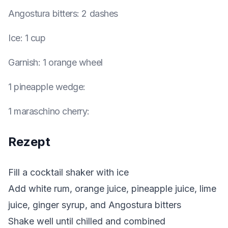
Angostura bitters
:
2 dashes
Ice
:
1 cup
Garnish
:
1 orange wheel
1 pineapple wedge
:
1 maraschino cherry
:
Rezept
Fill a cocktail shaker with ice
Add white rum, orange juice, pineapple juice, lime
juice, ginger syrup, and Angostura bitters
Shake well until chilled and combined