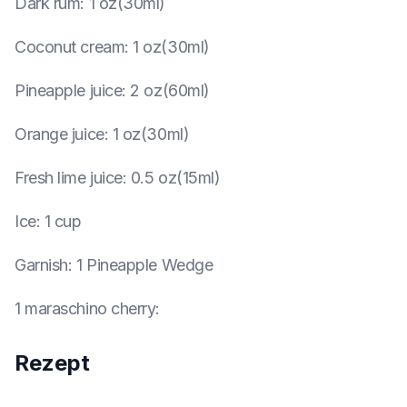
Dark rum
:
1 oz(30ml)
Coconut cream
:
1 oz(30ml)
Pineapple juice
:
2 oz(60ml)
Orange juice
:
1 oz(30ml)
Fresh lime juice
:
0.5 oz(15ml)
Ice
:
1 cup
Garnish
:
1 Pineapple Wedge
1 maraschino cherry
:
Rezept