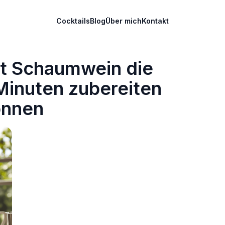
Cocktails
Blog
Über mich
Kontakt
it Schaumwein die
Minuten zubereiten
önnen