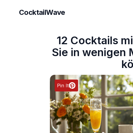
CocktailWave
CocktailWave
12 Cocktails m
Sie in wenigen 
k
Pin It