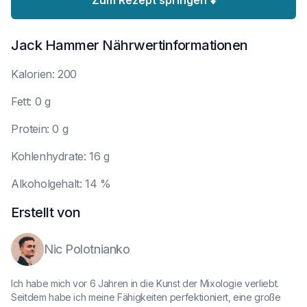
Zum Rezept springen ⬇️
Jack Hammer
Nährwertinformationen
K
alorien: 200
F
ett: 0 g
P
rotein: 0 g
K
ohlenhydrate: 16 g
A
lkoholgehalt: 14 %
Erstellt von
Nic Polotnianko
Ich habe mich vor 6 Jahren in die Kunst der Mixologie verliebt.
Seitdem habe ich meine Fähigkeiten perfektioniert, eine große