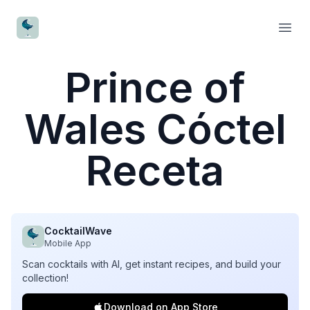
CocktailWave
Open
Prince of
Wales Cóctel
Receta
CocktailWave
Mobile App
Scan cocktails with AI, get instant recipes, and build your
collection!
Download on App Store