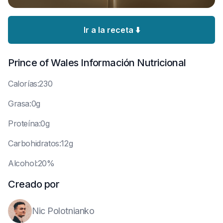
Ir a la receta ⬇️
Prince of Wales
Información Nutricional
C
alorías:230
G
rasa:0g
P
roteína:0g
C
arbohidratos:12g
A
lcohol:20%
Creado por
Nic Polotnianko