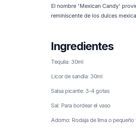
El nombre 'Mexican Candy' provien
reminiscente de los dulces mexic
Ingredientes
Tequila
:
30ml
Licor de sandía
:
30ml
Salsa picante
:
3-4 gotas
Sal
:
Para bordear el vaso
Adorno
:
Rodaja de lima o pequeño 