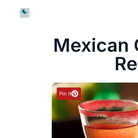
CocktailWave
Mexican 
Re
Pin It