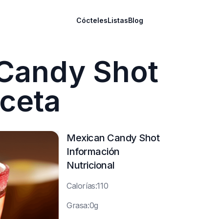
Cócteles
Listas
Blog
Candy Shot
ceta
Mexican Candy Shot
Información
Nutricional
C
alorías:110
G
rasa:0g