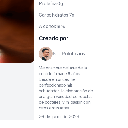
P
roteína:0g
C
arbohidratos:7g
A
lcohol:18%
Creado por
Nic Polotnianko
Me enamoré del arte de la
coctelería hace 6 años.
Desde entonces, he
perfeccionado mis
habilidades, la elaboración de
una gran variedad de recetas
de cócteles, y mi pasión con
otros entusiastas.
26 de junio de 2023