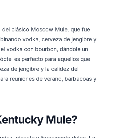
n del clásico Moscow Mule, que fue
binando vodka, cerveza de jengibre y
 el vodka con bourbon, dándole un
cóctel es perfecto para aquellos que
eza de jengibre y la calidez del
ara reuniones de verano, barbacoas y
Kentucky Mule?
udaz, picante y ligeramente dulce. La