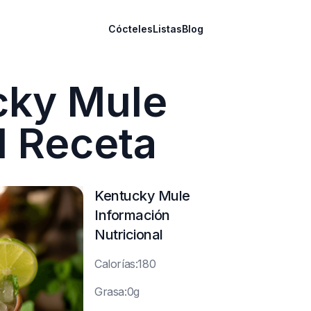
Cócteles
Listas
Blog
cky Mule
l Receta
Kentucky Mule
Información
Nutricional
C
alorías:180
G
rasa:0g