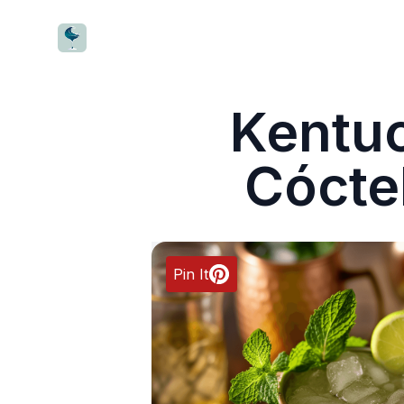
CocktailWave
Kentu
Cócte
Pin It