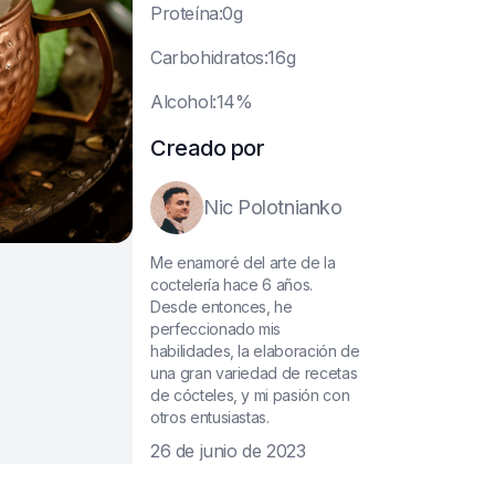
P
roteína:0g
C
arbohidratos:16g
A
lcohol:14%
Creado por
Nic Polotnianko
Me enamoré del arte de la
coctelería hace 6 años.
Desde entonces, he
perfeccionado mis
habilidades, la elaboración de
una gran variedad de recetas
de cócteles, y mi pasión con
otros entusiastas.
26 de junio de 2023