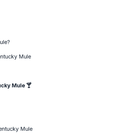
ule?
entucky Mule
ucky Mule
🍸
Kentucky Mule