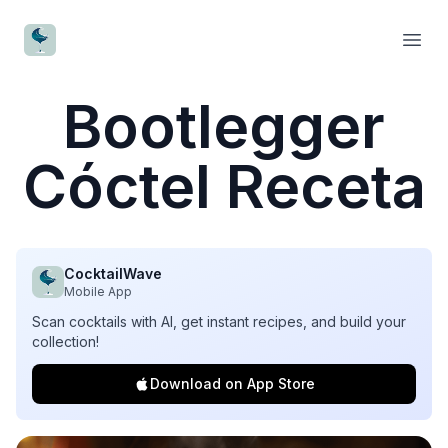
CocktailWave
Open
Bootlegger
Cóctel Receta
CocktailWave
Mobile App
Scan cocktails with AI, get instant recipes, and build your
collection!
Download on App Store