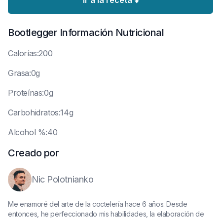
Ir a la receta ⬇️
Bootlegger
Información Nutricional
C
alorías:200
G
rasa:0g
P
roteínas:0g
C
arbohidratos:14g
A
lcohol %:40
Creado por
Nic Polotnianko
Me enamoré del arte de la coctelería hace 6 años. Desde
entonces, he perfeccionado mis habilidades, la elaboración de