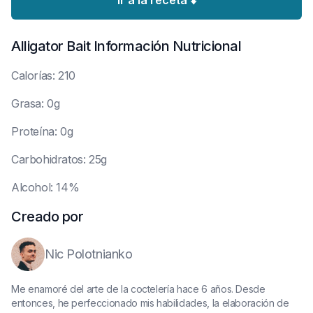
Ir a la receta ⬇️
Alligator Bait
Información Nutricional
C
alorías: 210
G
rasa: 0g
P
roteína: 0g
C
arbohidratos: 25g
A
lcohol: 14%
Creado por
Nic Polotnianko
Me enamoré del arte de la coctelería hace 6 años. Desde
entonces, he perfeccionado mis habilidades, la elaboración de