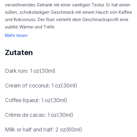
verwöhnendes Getränk mit einer samtigen Textur. Er hat einen
süßen, schokoladigen Geschmack mit einem Hauch von Kaffee
und Kokosnuss. Der Rum verleiht dem Geschmacksprofil eine
subtile Wärme und Tiefe.
Mehr lesen
Zutaten
Dark rum
:
1 oz(30ml)
Cream of coconut
:
1 oz(30ml)
Coffee liqueur
:
1 oz(30ml)
Crème de cacao
:
1 oz(30ml)
Milk or half and half
:
2 oz(60ml)