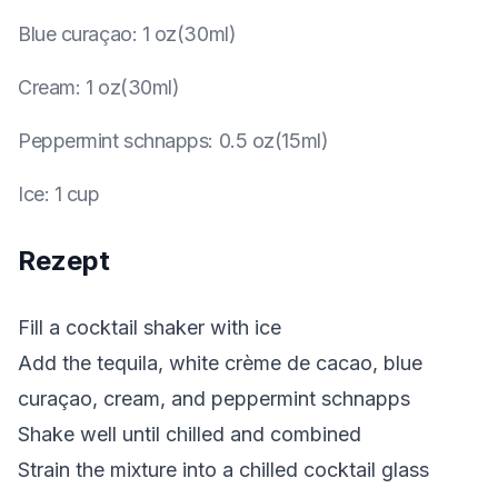
Blue curaçao
:
1 oz(30ml)
Cream
:
1 oz(30ml)
Peppermint schnapps
:
0.5 oz(15ml)
Ice
:
1 cup
Rezept
Fill a cocktail shaker with ice
Add the tequila, white crème de cacao, blue
curaçao, cream, and peppermint schnapps
Shake well until chilled and combined
Strain the mixture into a chilled cocktail glass