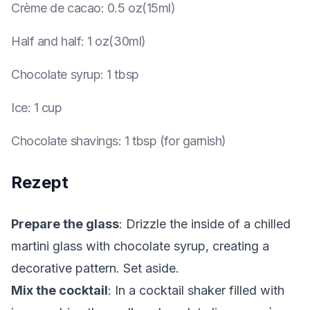
Crème de cacao
:
0.5 oz(15ml)
Half and half
:
1 oz(30ml)
Chocolate syrup
:
1 tbsp
Ice
:
1 cup
Chocolate shavings
:
1 tbsp (for garnish)
Rezept
Prepare the glass
: Drizzle the inside of a chilled
martini glass with chocolate syrup, creating a
decorative pattern. Set aside.
Mix the cocktail
: In a cocktail shaker filled with