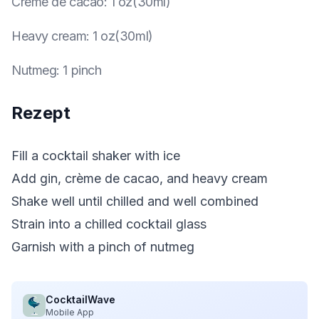
Crème de cacao
:
1 oz(30ml)
Heavy cream
:
1 oz(30ml)
Nutmeg
:
1 pinch
Rezept
Fill a cocktail shaker with ice
Add gin, crème de cacao, and heavy cream
Shake well until chilled and well combined
Strain into a chilled cocktail glass
Garnish with a pinch of nutmeg
CocktailWave
Mobile App