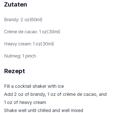
Zutaten
Brandy
:
2 oz(60ml)
Crème de cacao
:
1 oz(30ml)
Heavy cream
:
1 oz(30ml)
Nutmeg
:
1 pinch
Rezept
Fill a cocktail shaker with ice
Add 2 oz of brandy, 1 oz of crème de cacao, and
1 oz of heavy cream
Shake well until chilled and well mixed