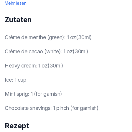
Mehr lesen
Zutaten
Crème de menthe (green)
:
1 oz(30ml)
Crème de cacao (white)
:
1 oz(30ml)
Heavy cream
:
1 oz(30ml)
Ice
:
1 cup
Mint sprig
:
1 (for garnish)
Chocolate shavings
:
1 pinch (for garnish)
Rezept