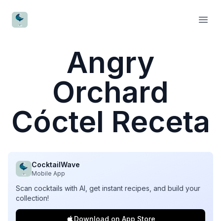
CocktailWave
Open
Angry
Orchard
Cóctel Receta
CocktailWave
Mobile App
Scan cocktails with AI, get instant recipes, and build your
collection!
Download on App Store