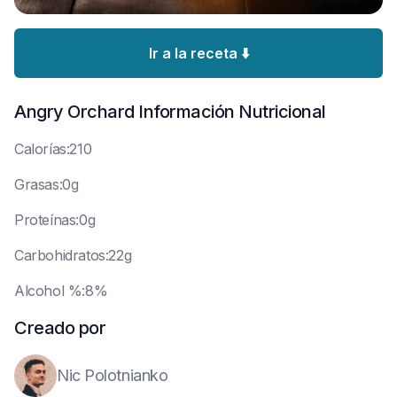
Ir a la receta ⬇️
Angry Orchard
Información Nutricional
C
alorías:210
G
rasas:0g
P
roteínas:0g
C
arbohidratos:22g
A
lcohol %:8%
Creado por
Nic Polotnianko