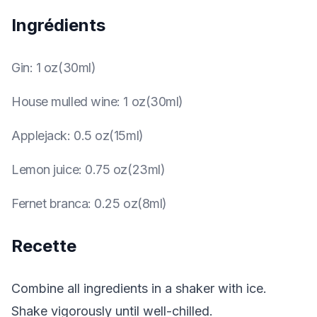
Ingrédients
Gin
:
1 oz(30ml)
House mulled wine
:
1 oz(30ml)
Applejack
:
0.5 oz(15ml)
Lemon juice
:
0.75 oz(23ml)
Fernet branca
:
0.25 oz(8ml)
Recette
Combine all ingredients in a shaker with ice.
Shake vigorously until well-chilled.