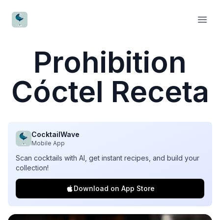
CocktailWave
Open
Prohibition
Cóctel Receta
CocktailWave
Mobile App
Scan cocktails with AI, get instant recipes, and build your
collection!
Download on App Store