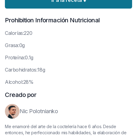
Ir a la receta ⬇️
Prohibition
Información Nutricional
C
alorías:220
G
rasa:0g
P
roteína:0.1g
C
arbohidratos:18g
A
lcohol:28%
Creado por
Nic Polotnianko
Me enamoré del arte de la coctelería hace 6 años. Desde
entonces, he perfeccionado mis habilidades, la elaboración de