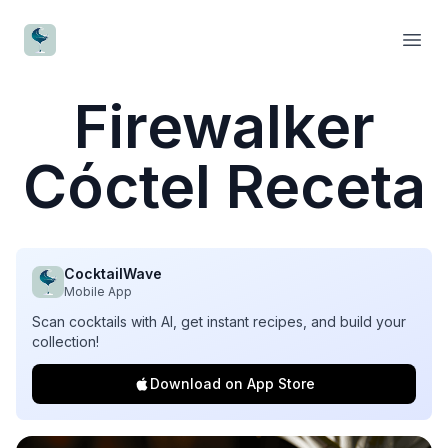
CocktailWave
Open
Firewalker
Cóctel Receta
CocktailWave
Mobile App
Scan cocktails with AI, get instant recipes, and build your
collection!
Download on App Store