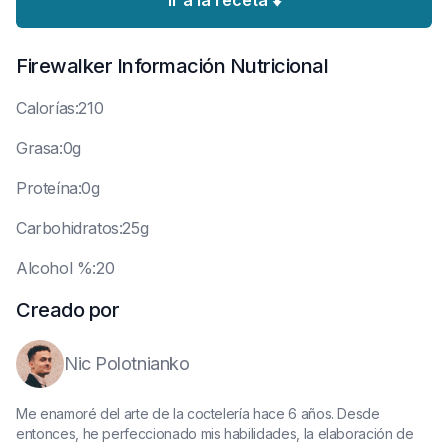
Ir a la receta ⬇️
Firewalker
Información Nutricional
C
alorías:210
G
rasa:0g
P
roteína:0g
C
arbohidratos:25g
A
lcohol %:20
Creado por
Nic Polotnianko
Me enamoré del arte de la coctelería hace 6 años. Desde
entonces, he perfeccionado mis habilidades, la elaboración de