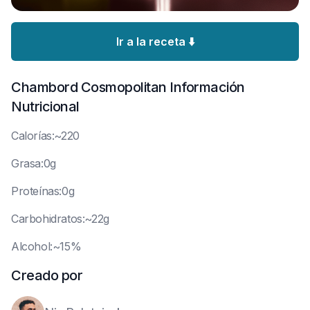
Ir a la receta ⬇️
Chambord Cosmopolitan
Información
Nutricional
C
alorías:~220
G
rasa:0g
P
roteínas:0g
C
arbohidratos:~22g
A
lcohol:~15%
Creado por