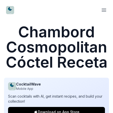
CocktailWave
Open
Chambord
Cosmopolitan
Cóctel Receta
CocktailWave
Mobile App
Scan cocktails with AI, get instant recipes, and build your
collection!
Download on App Store