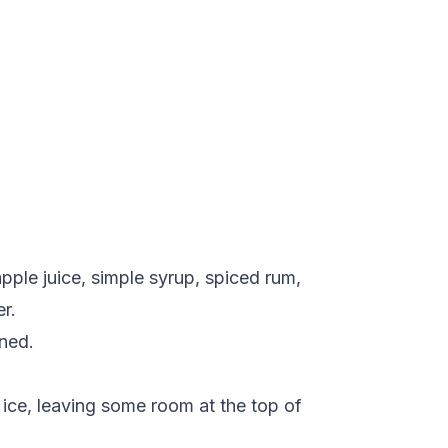
apple juice, simple syrup, spiced rum,
r.
ined.
 ice, leaving some room at the top of