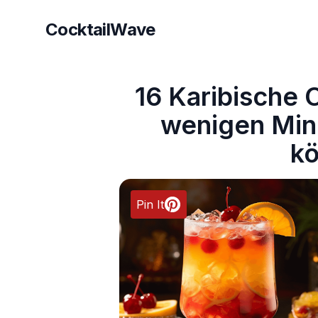
CocktailWave
CocktailWave
16 Karibische C
wenigen Min
k
Pin It