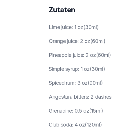
Zutaten
Lime juice
:
1 oz(30ml)
Orange juice
:
2 oz(60ml)
Pineapple juice
:
2 oz(60ml)
Simple syrup
:
1 oz(30ml)
Spiced rum
:
3 oz(90ml)
Angostura bitters
:
2 dashes
Grenadine
:
0.5 oz(15ml)
Club soda
:
4 oz(120ml)