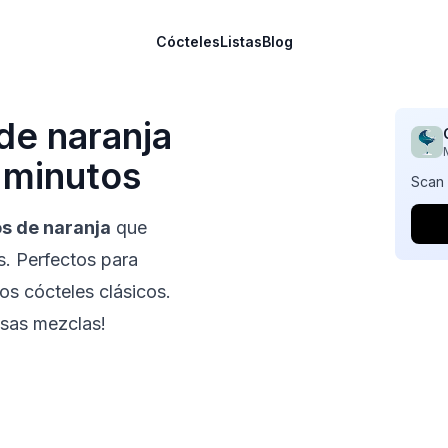
Cócteles
Listas
Blog
de naranja
 minutos
Scan 
s de naranja
que
s. Perfectos para
os cócteles clásicos.
osas mezclas!