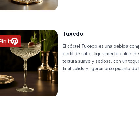
Tuxedo
Pin It
El cóctel Tuxedo es una bebida comp
perfil de sabor ligeramente dulce, her
textura suave y sedosa, con un toqu
final cálido y ligeramente picante de 