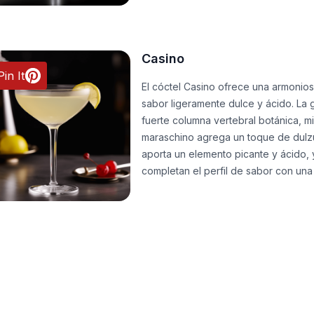
Casino
Pin It
El cóctel Casino ofrece una armonio
sabor ligeramente dulce y ácido. La
fuerte columna vertebral botánica, mi
maraschino agrega un toque de dulzur
aporta un elemento picante y ácido, y
completan el perfil de sabor con una s