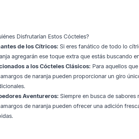
iénes Disfrutarían Estos Cócteles?
ntes de los Cítricos:
Si eres fanático de todo lo cít
anja agregarán ese toque extra que estás buscando en
cionados a los Cócteles Clásicos:
Para aquellos que 
 amargos de naranja pueden proporcionar un giro único
dicionales.
bedores Aventureros:
Siempre en busca de sabores 
 amargos de naranja pueden ofrecer una adición fresca
idas.