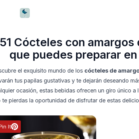
CocktailWave
51
Cócteles con amargos 
que puedes preparar en
cubre el exquisito mundo de los
cócteles de amargo
varán tus papilas gustativas y te dejarán deseando má
lquier ocasión, estas bebidas ofrecen un giro único a l
 te pierdas la oportunidad de disfrutar de estas delici
Pin It