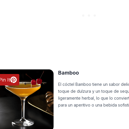
Bamboo
Pin It
El cóctel Bamboo tiene un sabor deli
toque de dulzura y un toque de sequ
ligeramente herbal, lo que lo convie
para un aperitivo o una bebida sofist