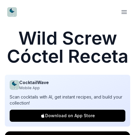
CocktailWave
Open
Wild Screw
Cóctel Receta
CocktailWave
Mobile App
Scan cocktails with AI, get instant recipes, and build your
collection!
Download on App Store