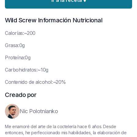
Ir a la receta ⬇️
Wild Screw
Información Nutricional
C
alorías:~200
G
rasa:0g
P
roteína:0g
C
arbohidratos:~10g
C
ontenido de alcohol:~20%
Creado por
Nic Polotnianko
Me enamoré del arte de la coctelería hace 6 años. Desde
entonces, he perfeccionado mis habilidades, la elaboración de