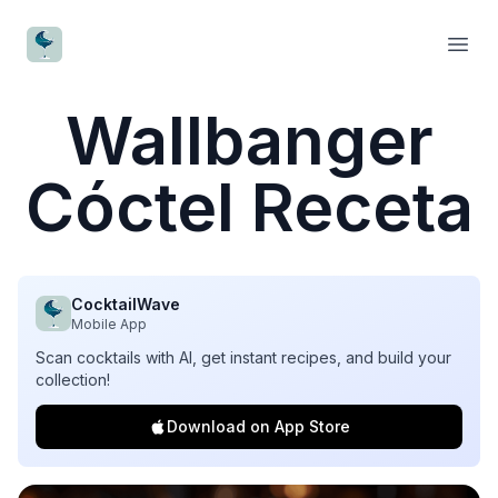
CocktailWave
Open
Wallbanger
Cóctel Receta
CocktailWave
Mobile App
Scan cocktails with AI, get instant recipes, and build your
collection!
Download on App Store