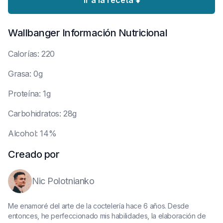
Ir a la receta ⬇️
Wallbanger
Información Nutricional
C
alorías: 220
G
rasa: 0g
P
roteína: 1g
C
arbohidratos: 28g
A
lcohol: 14%
Creado por
Nic Polotnianko
Me enamoré del arte de la coctelería hace 6 años. Desde
entonces, he perfeccionado mis habilidades, la elaboración de