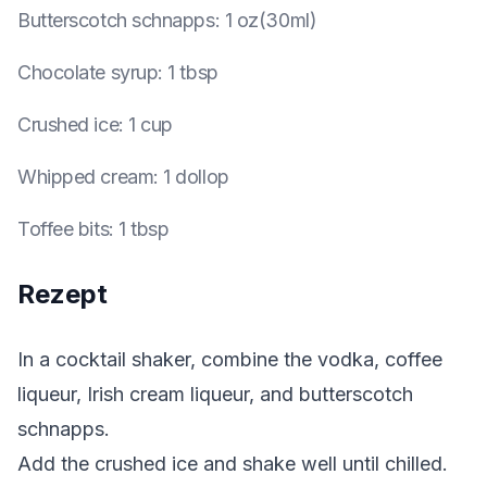
Butterscotch schnapps
:
1 oz(30ml)
Chocolate syrup
:
1 tbsp
Crushed ice
:
1 cup
Whipped cream
:
1 dollop
Toffee bits
:
1 tbsp
Rezept
In a cocktail shaker, combine the vodka, coffee
liqueur, Irish cream liqueur, and butterscotch
schnapps.
Add the crushed ice and shake well until chilled.