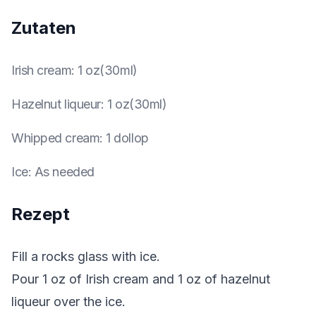
Zutaten
Irish cream
:
1 oz(30ml)
Hazelnut liqueur
:
1 oz(30ml)
Whipped cream
:
1 dollop
Ice
:
As needed
Rezept
Fill a rocks glass with ice.
Pour 1 oz of Irish cream and 1 oz of hazelnut
liqueur over the ice.