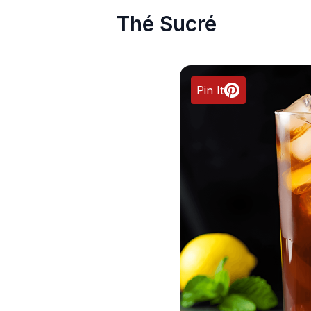
Thé Sucré
Pin It