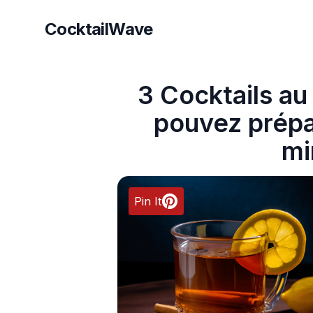
CocktailWave
CocktailWave
3 Cocktails au
pouvez prépa
mi
Pin It