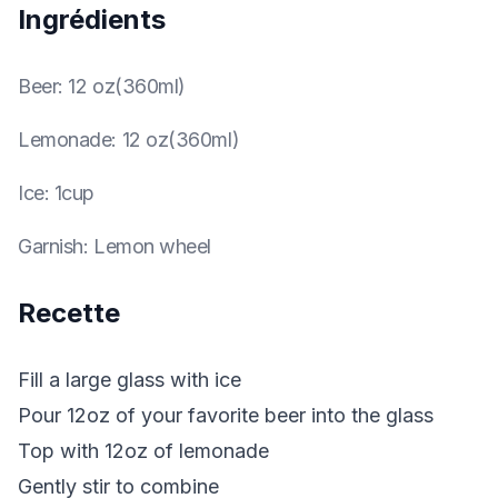
Ingrédients
Beer
:
12 oz(360ml)
Lemonade
:
12 oz(360ml)
Ice
:
1cup
Garnish
:
Lemon wheel
Recette
Fill a large glass with ice
Pour 12oz of your favorite beer into the glass
Top with 12oz of lemonade
Gently stir to combine