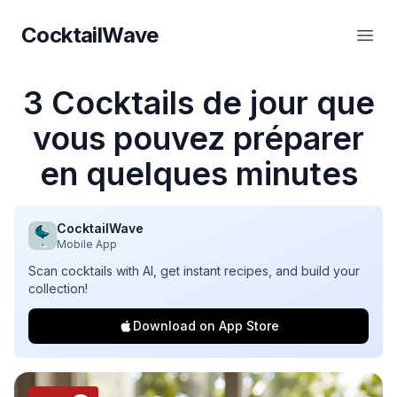
CocktailWave
CocktailWave
Ouvr
3 Cocktails de jour que
vous pouvez préparer
en quelques minutes
CocktailWave
Mobile App
Scan cocktails with AI, get instant recipes, and build your
collection!
Download on App Store