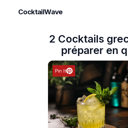
CocktailWave
CocktailWave
2 Cocktails gre
préparer en 
Pin It