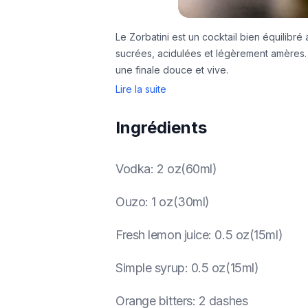
Le Zorbatini est un cocktail bien équilib
sucrées, acidulées et légèrement amères. L
une finale douce et vive.
Lire la suite
Ingrédients
Vodka
:
2 oz(60ml)
Ouzo
:
1 oz(30ml)
Fresh lemon juice
:
0.5 oz(15ml)
Simple syrup
:
0.5 oz(15ml)
Orange bitters
:
2 dashes