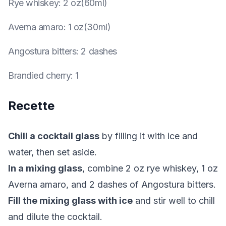
Rye whiskey
:
2 oz(60ml)
Averna amaro
:
1 oz(30ml)
Angostura bitters
:
2 dashes
Brandied cherry
:
1
Recette
Chill a cocktail glass
by filling it with ice and
water, then set aside.
In a mixing glass
, combine 2 oz rye whiskey, 1 oz
Averna amaro, and 2 dashes of Angostura bitters.
Fill the mixing glass with ice
and stir well to chill
and dilute the cocktail.