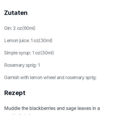
Zutaten
Gin
:
2 oz(60ml)
Lemon juice
:
1 oz(30ml)
Simple syrup
:
1 oz(30ml)
Rosemary sprig
:
1
Garnish with lemon wheel and rosemary sprig
:
Rezept
Muddle the blackberries and sage leaves in a