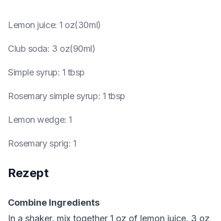
Lemon juice
:
1 oz(30ml)
Club soda
:
3 oz(90ml)
Simple syrup
:
1 tbsp
Rosemary simple syrup
:
1 tbsp
Lemon wedge
:
1
Rosemary sprig
:
1
Rezept
Combine Ingredients
In a shaker, mix together 1 oz of lemon juice, 3 oz