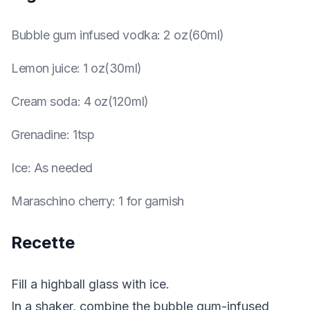
Bubble gum infused vodka
:
2 oz(60ml)
Lemon juice
:
1 oz(30ml)
Cream soda
:
4 oz(120ml)
Grenadine
:
1tsp
Ice
:
As needed
Maraschino cherry
:
1 for garnish
Recette
Fill a highball glass with ice.
In a shaker, combine the bubble gum-infused