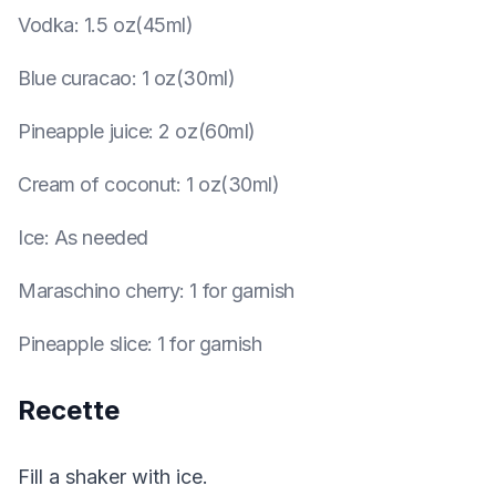
Vodka
:
1.5 oz(45ml)
Blue curacao
:
1 oz(30ml)
Pineapple juice
:
2 oz(60ml)
Cream of coconut
:
1 oz(30ml)
Ice
:
As needed
Maraschino cherry
:
1 for garnish
Pineapple slice
:
1 for garnish
Recette
Fill a shaker with ice.