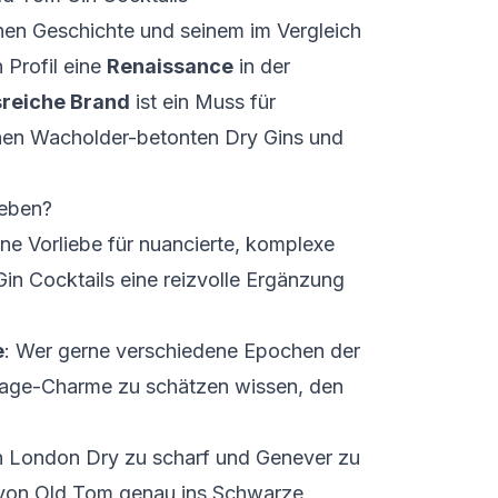
chen Geschichte und seinem im Vergleich
Profil eine
Renaissance
in der
sreiche Brand
ist ein Muss für
chen Wacholder-betonten Dry Gins und
ieben?
ine Vorliebe für nuancierte, komplexe
n Cocktails eine reizvolle Ergänzung
e
: Wer gerne verschiedene Epochen der
ntage-Charme zu schätzen wissen, den
n London Dry zu scharf und Genever zu
t von Old Tom genau ins Schwarze,