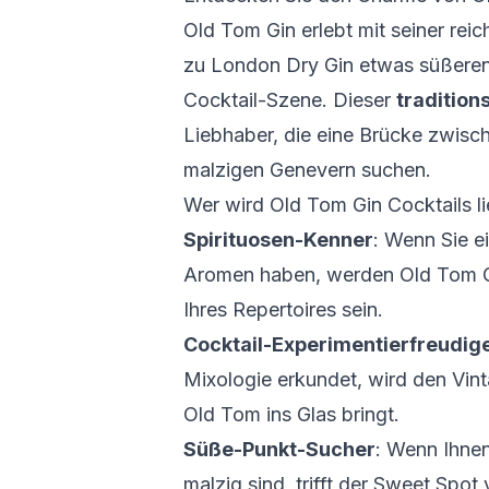
Old Tom Gin erlebt mit seiner rei
zu London Dry Gin etwas süßeren 
Cocktail-Szene. Dieser
tradition
Liebhaber, die eine Brücke zwis
malzigen Genevern suchen.
Wer wird Old Tom Gin Cocktails l
Spirituosen-Kenner
: Wenn Sie e
Aromen haben, werden Old Tom Gi
Ihres Repertoires sein.
Cocktail-Experimentierfreudig
Mixologie erkundet, wird den Vi
Old Tom ins Glas bringt.
Süße-Punkt-Sucher
: Wenn Ihne
malzig sind, trifft der Sweet Spo