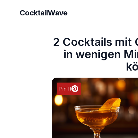
CocktailWave
CocktailWave
2 Cocktails mit 
in wenigen Mi
k
Pin It