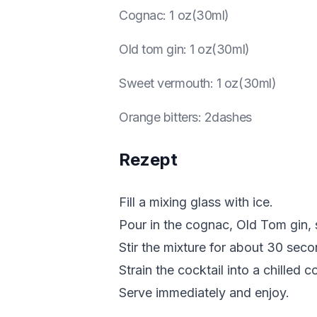
Cognac
:
1 oz(30ml)
Old tom gin
:
1 oz(30ml)
Sweet vermouth
:
1 oz(30ml)
Orange bitters
:
2dashes
Rezept
Fill a mixing glass with ice.
Pour in the cognac, Old Tom gin, 
Stir the mixture for about 30 secon
Strain the cocktail into a chilled c
Serve immediately and enjoy.