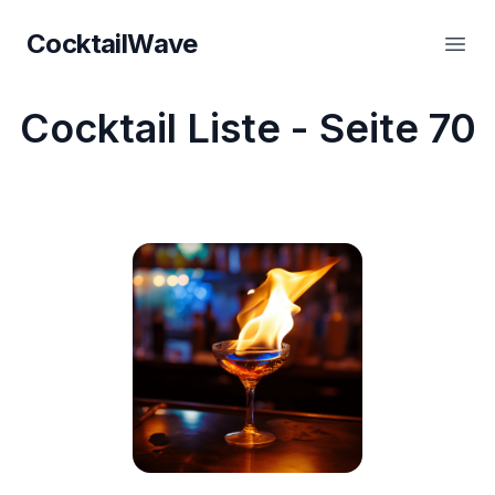
CocktailWave
CocktailWave
Haup
Cocktail Liste - Seite
70