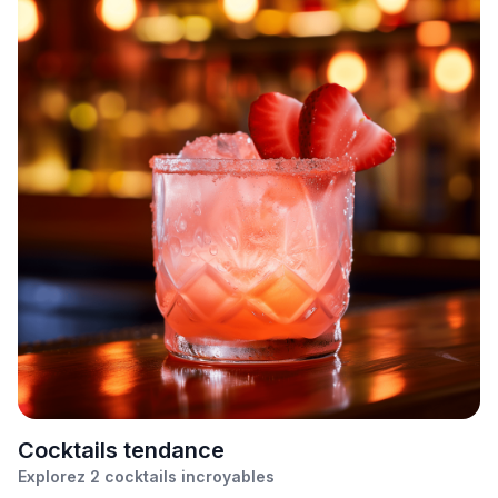
C
ocktails tendance
Explorez
2
cocktails incroyables