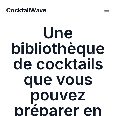
CocktailWave
CocktailWave
Ouvr
Une
bibliothèque
de cocktails
que vous
pouvez
préparer en