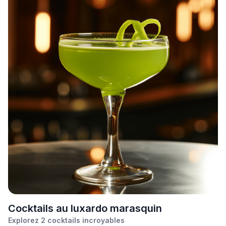
C
ocktails au luxardo marasquin
Explorez
2
cocktails incroyables