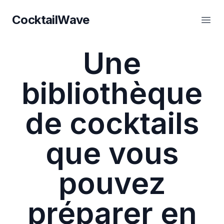
CocktailWave
CocktailWave
Ouvr
Une
bibliothèque
de cocktails
que vous
pouvez
préparer en