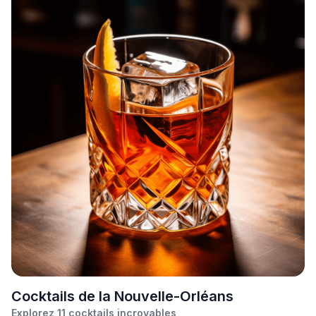
C
ocktails de la Nouvelle-Orléans
Explorez
11
cocktails incroyables