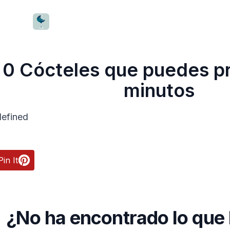
CocktailWave
0
Cócteles
que puedes pr
minutos
efined
Pin It
¿No ha encontrado lo que