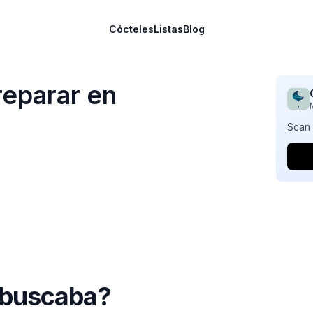
Cócteles
Listas
Blog
eparar en
Scan 
 buscaba?