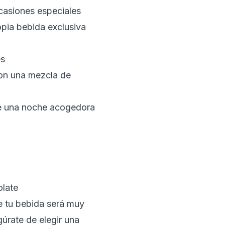
casiones especiales
opia bebida exclusiva
es
con una mezcla de
de una noche acogedora
olate
e tu bebida será muy
gúrate de elegir una