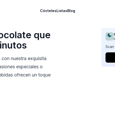
Cócteles
Listas
Blog
ocolate
que
inutos
Scan 
s con nuestra exquisita
casiones especiales o
ebidas ofrecen un toque