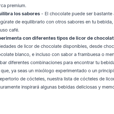
ca premium.
ilibra los sabores
- El chocolate puede ser bastante
gúrate de equilibrarlo con otros sabores en tu bebida,
luso café.
erimenta con diferentes tipos de licor de chocola
iedades de licor de chocolate disponibles, desde choc
colate blanco, e incluso con sabor a frambuesa o me
bar diferentes combinaciones para encontrar tu bebida
 que, ya seas un mixólogo experimentado o un princip
repertorio de cócteles, nuestra lista de cócteles de lic
uramente inspirará algunas bebidas deliciosas y memo