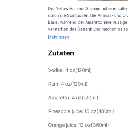
Der Yellow Hammer Slammer ist eine süße 
durch die Spirituosen. Die Ananas- und Ora
Basis, während der Amaretto eine nussige
verstärken das Getränk und machen es so
Mehr lesen
Zutaten
Vodka
:
4 oz(120ml)
Rum
:
4 oz(120ml)
Amaretto
:
4 oz(120ml)
Pineapple juice
:
16 oz(480ml)
Orange juice
:
12 oz(360ml)