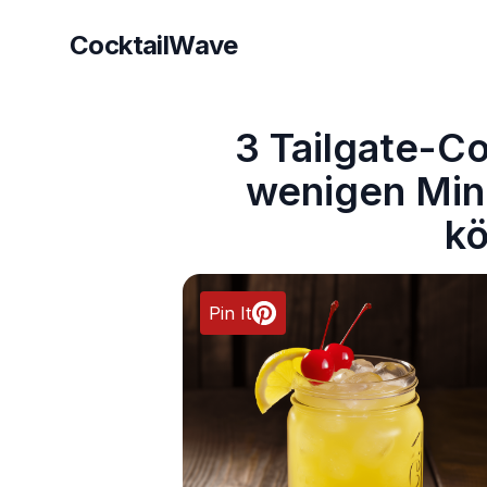
CocktailWave
CocktailWave
3 Tailgate-Coc
wenigen Min
k
Pin It