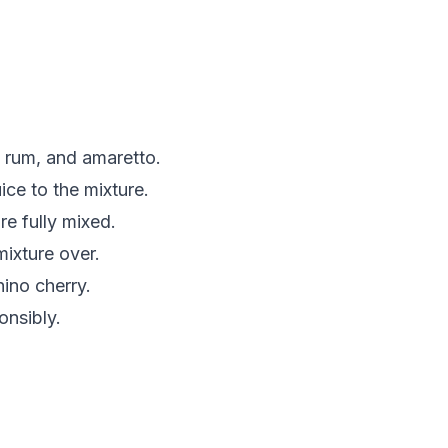
, rum, and amaretto.
ice to the mixture.
are fully mixed.
mixture over.
ino cherry.
onsibly.