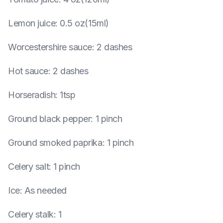
Lemon juice
:
0.5 oz(15ml)
Worcestershire sauce
:
2 dashes
Hot sauce
:
2 dashes
Horseradish
:
1tsp
Ground black pepper
:
1 pinch
Ground smoked paprika
:
1 pinch
Celery salt
:
1 pinch
Ice
:
As needed
Celery stalk
:
1