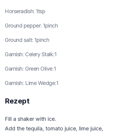
Horseradish
:
1tsp
Ground pepper
:
1pinch
Ground salt
:
1pinch
Garnish
:
Celery Stalk:1
Garnish
:
Green Olive:1
Garnish
:
Lime Wedge:1
Rezept
Fill a shaker with ice.
Add the tequila, tomato juice, lime juice,