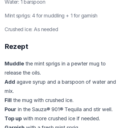
Water
:
1 barspoon
Mint sprigs
:
4 for muddling + 1 for garnish
Crushed ice
:
As needed
Rezept
Muddle
the mint sprigs in a pewter mug to
release the oils.
Add
agave syrup and a barspoon of water and
mix.
Fill
the mug with crushed ice.
Pour
in the Sauza® 901® Tequila and stir well.
Top up
with more crushed ice if needed.
Garnish
with a fresh mint sprig.